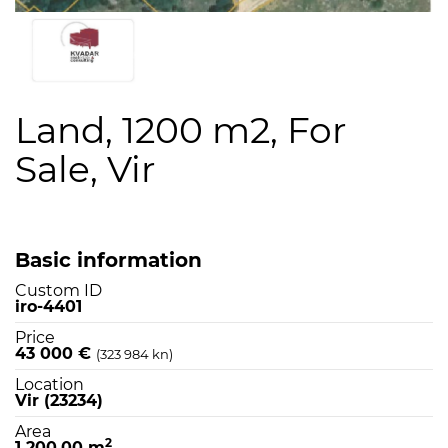
Land, 1200 m2, For
Sale, Vir
Basic information
Custom ID
iro-4401
Price
43 000 €
(323 984 kn)
Location
Vir (23234)
Area
2
1 200,00 m