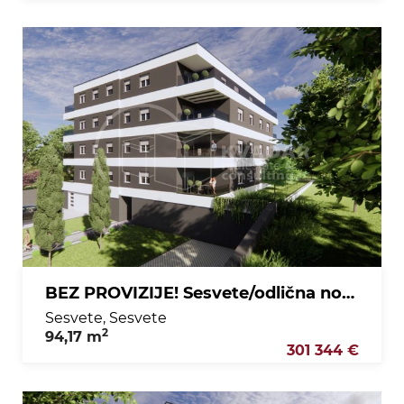
BEZ PROVIZIJE! Sesvete/odlična novogradnja/4sobni stan 2. kat /94,17 m2!!
Sesvete, Sesvete
2
94,17 m
301 344 €