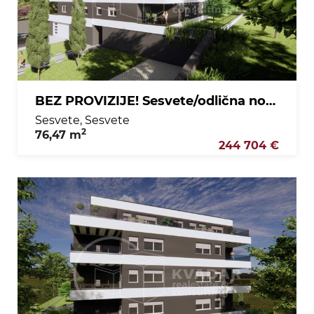
BEZ PROVIZIJE! Sesvete/odlična novogradnja/3sobni stan s lođom na 1. katu!
Sesvete, Sesvete
2
76,47 m
244 704 €