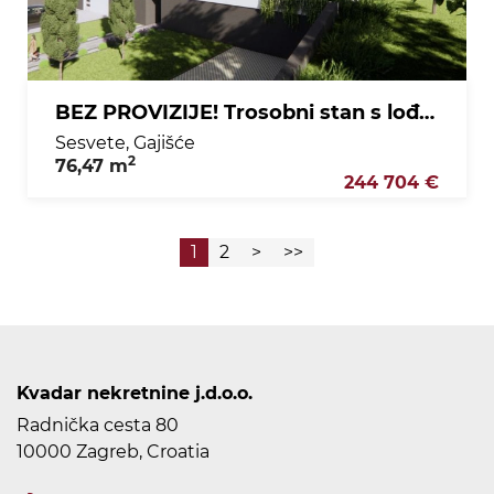
BEZ PROVIZIJE! Trosobni stan s lođom na 1. katu - Sesvete
Sesvete, Gajišće
2
76,47 m
244 704 €
1
2
>
>>
Kvadar nekretnine j.d.o.o.
Radnička cesta 80
10000 Zagreb, Croatia