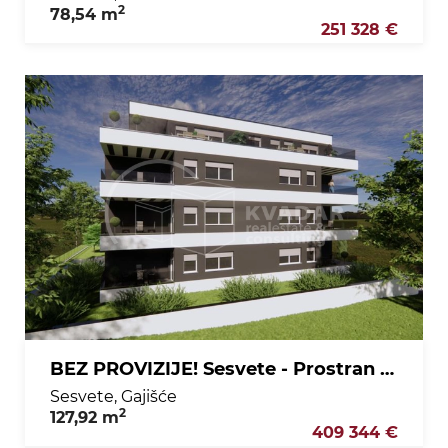
2
78,54 m
251 328 €
BEZ PROVIZIJE! Sesvete - Prostran četverosobni stan s balkonom – 3. kat, novogradnja 127,92 m2
Sesvete, Gajišće
2
127,92 m
409 344 €