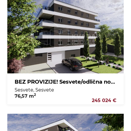
BEZ PROVIZIJE! Sesvete/odlična novogradnja/3soban stan na 2. katu/76,57 m2!!
Sesvete, Sesvete
2
76,57 m
245 024 €