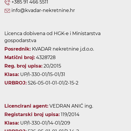
+385 91 466 5511
info@kvadar-nekretnine.hr
Licenca dobivena od HGK-e i Ministarstva
gospodarstva
Posrednik:
KVADAR nekretnine j.d.o.o.
Matični broj:
4328728
Reg. broj upisa:
20/2015
Klasa:
UP/I-330-01/15-01/31
URBROJ:
526-05-01-01-01/2-15-2
Licencirani agent:
VEDRAN ANIĆ ing.
Registarski broj upisa:
119/2014
Klasa:
UP/I-330-01/14-01/209