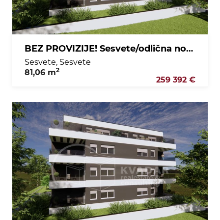
BEZ PROVIZIJE! Sesvete/odlična novogradnja/3obni stan u prizemlju s lođom i privatnim vrtom!
Sesvete, Sesvete
2
81,06 m
259 392 €