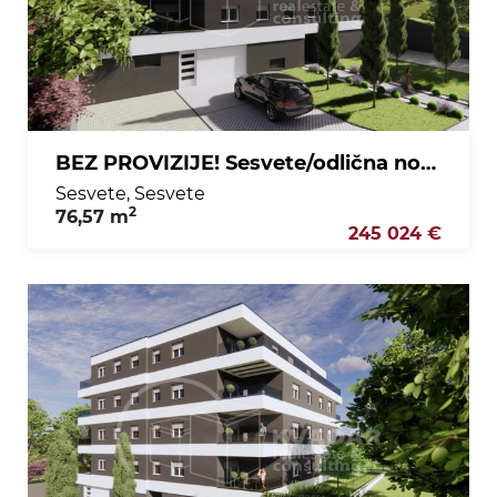
BEZ PROVIZIJE! Sesvete/odlična novogradnja/3soban stan na 1. katu/76,57 m2!!
Sesvete, Sesvete
2
76,57 m
245 024 €