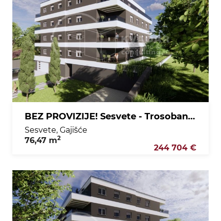
BEZ PROVIZIJE! Sesvete - Trosoban stan na 2. katu, 76,47 m2
Sesvete, Gajišće
2
76,47 m
244 704 €