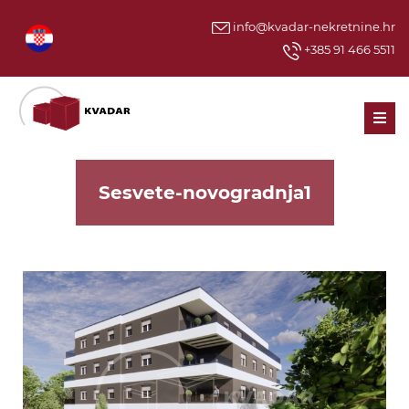
info@kvadar-nekretnine.hr
+385 91 466 5511
Men
Sesvete-novogradnja1