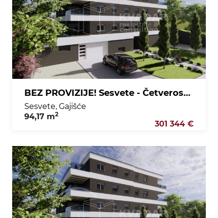
BEZ PROVIZIJE! Sesvete - Četverosobni stan, 2. kat - 94,17 m2
Sesvete, Gajišće
2
94,17 m
301 344 €