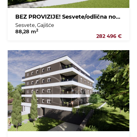
BEZ PROVIZIJE! Sesvete/odlična novogradnja/3soban stan u prizemlju sa vrtom! 88,28 m2
Sesvete, Gajišće
2
88,28 m
282 496 €