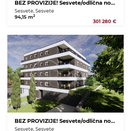
BEZ PROVIZIJE! Sesvete/odlična novogradanja/4sobni stan, 1. kat /94,15 m2!!
Sesvete, Sesvete
2
94,15 m
301 280 €
BEZ PROVIZIJE! Sesvete/odlična novogradnja/3soban stan na 3. katu/78,54 m2!!
Sesvete, Sesvete