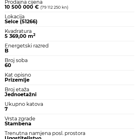
Prodajna cijena
10 500 000 €
(79 112 250 kn)
Lokacija
Selce (51266)
Kvadratura
2
5 369,00 m
Energetski razred
B
Broj soba
60
Kat opisno
Prizemlje
Broj etaža
Jednoetažni
Ukupno katova
7
Vrsta zgrade
Stambena
Trenutna namjena posl. prostora
Ugostiteljstvo