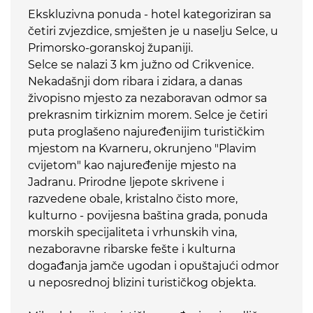
Ekskluzivna ponuda - hotel kategoriziran sa
četiri zvjezdice, smješten je u naselju Selce, u
Primorsko-goranskoj županiji.
Selce se nalazi 3 km južno od Crikvenice.
Nekadašnji dom ribara i zidara, a danas
živopisno mjesto za nezaboravan odmor sa
prekrasnim tirkiznim morem. Selce je četiri
puta proglašeno najuređenijim turističkim
mjestom na Kvarneru, okrunjeno "Plavim
cvijetom" kao najuređenije mjesto na
Jadranu. Prirodne ljepote skrivene i
razvedene obale, kristalno čisto more,
kulturno - povijesna baština grada, ponuda
morskih specijaliteta i vrhunskih vina,
nezaboravne ribarske fešte i kulturna
događanja jamče ugodan i opuštajući odmor
u neposrednoj blizini turističkog objekta.