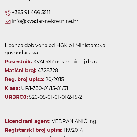
+385 91 466 5511
info@kvadar-nekretnine.hr
Licenca dobivena od HGK-e i Ministarstva
gospodarstva
Posrednik:
KVADAR nekretnine j.d.o.o.
Matični broj:
4328728
Reg. broj upisa:
20/2015
Klasa:
UP/I-330-01/15-01/31
URBROJ:
526-05-01-01-01/2-15-2
Licencirani agent:
VEDRAN ANIĆ ing.
Registarski broj upisa:
119/2014