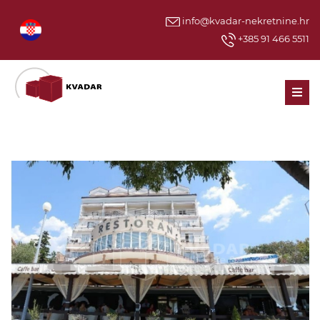
info@kvadar-nekretnine.hr
+385 91 466 5511
Men