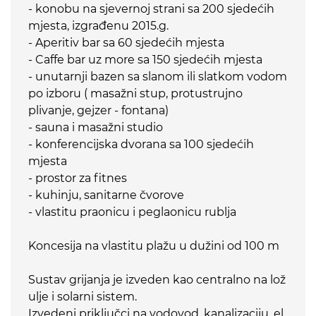
- konobu na sjevernoj strani sa 200 sjedećih
mjesta, izgrađenu 2015.g.
- Aperitiv bar sa 60 sjedećih mjesta
- Caffe bar uz more sa 150 sjedećih mjesta
- unutarnji bazen sa slanom ili slatkom vodom
po izboru ( masažni stup, protustrujno
plivanje, gejzer - fontana)
- sauna i masažni studio
- konferencijska dvorana sa 100 sjedećih
mjesta
- prostor za fitnes
- kuhinju, sanitarne čvorove
- vlastitu praonicu i peglaonicu rublja
Koncesija na vlastitu plažu u dužini od 100 m
Sustav grijanja je izveden kao centralno na lož
ulje i solarni sistem.
Izvedeni priključci na vodovod, kanalizaciju, el.