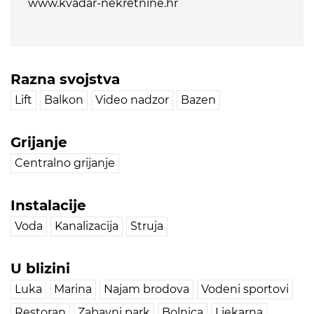
www.kvadar-nekretnine.hr
Razna svojstva
Lift
Balkon
Video nadzor
Bazen
Grijanje
Centralno grijanje
Instalacije
Voda
Kanalizacija
Struja
U blizini
Luka
Marina
Najam brodova
Vodeni sportovi
Restoran
Zabavni park
Bolnica
Ljekarna