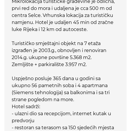
Mikrolokacija turističke građevine je odlična,
prvi red do mora i udaljena je cca 500 m od
centra Selce. Vrhunska lokacija za turističku
namjenu. Hotel je udaljen 45 min od zračne
luke Rijeka i 12 km od autoceste.
Turističko smještajni objekt na 7 etaža
izgrađen je 2003.g., obnovljen i renoviran
2014.g. ukupne površine 5.368 m2.
Zemljište + parkiralište 3.957 m2.
Uspješno posluje 365 dana u godini sa
ukupno 56 pametnih soba i 4 apartmana
(Siemens tehnologija) sa balkonima i sa tri
strane pogledom na more.
Hotel sadrži:
- ulazni dio sa recepcijom, internet kutak u
predvorju
- restoran sa terasom sa 150 sjedećih mjesta