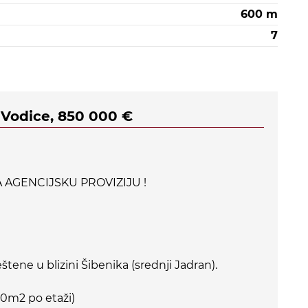
600 m
7
 Vodice, 850 000 €
AGENCIJSKU PROVIZIJU !
štene u blizini Šibenika (srednji Jadran).
0m2 po etaži)