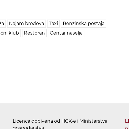
ža
Najam brodova
Taxi
Benzinska postaja
ćni klub
Restoran
Centar naselja
Licenca dobivena od HGK-e i Ministarstva
L
gospodarstva