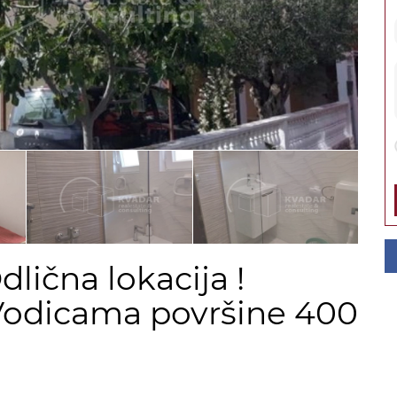
lična lokacija !
 Vodicama površine 400