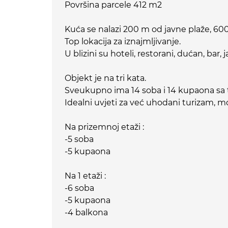
Površina parcele 412 m2
Kuća se nalazi 200 m od javne plaže, 60
Top lokacija za iznajmljivanje.
U blizini su hoteli, restorani, dućan, bar, j
Objekt je na tri kata.
Sveukupno ima 14 soba i 14 kupaona sa
Idealni uvjeti za već uhodani turizam, 
Na prizemnoj etaži :
-5 soba
-5 kupaona
Na 1 etaži :
-6 soba
-5 kupaona
-4 balkona