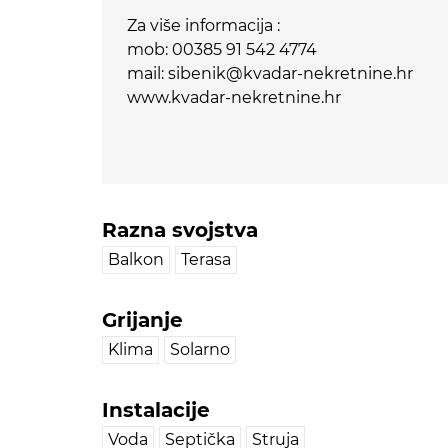
Za više informacija :
mob: 00385 91 542 4774
mail: sibenik@kvadar-nekretnine.hr
www.kvadar-nekretnine.hr
Razna svojstva
Balkon
Terasa
Grijanje
Klima
Solarno
Instalacije
Voda
Septička
Struja