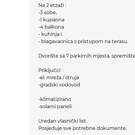
Na 2 etzaži :
-3 sobe,
-1 kupaona
-4 balkona
- kuhinja i
- blagavaonica s pristupom na terasu.
Dvorište sa 7 parkirnih mjesta, spremišt
Priključci:
-el. mreža / struja
-gradski vodovod
-klimatizirano
-solarni paneli
Uredan vlasnički list.
Posjeduje sve potrebne dokumente.