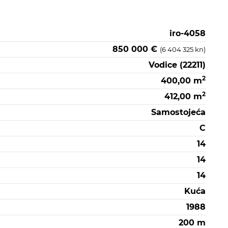
iro-4058
850 000 €
(6 404 325 kn)
Vodice (22211)
2
400,00 m
2
412,00 m
Samostojeća
C
14
14
14
Kuća
1988
200 m