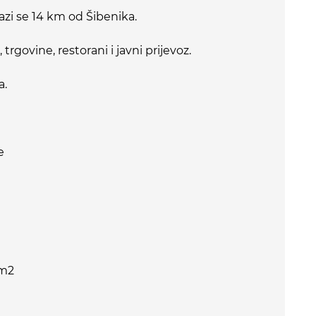
lazi se 14 km od Šibenika.
 trgovine, restorani i javni prijevoz.
a.
e
 m2