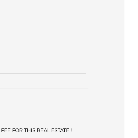
___________________________________
____________________________________
EE FOR THIS REAL ESTATE !