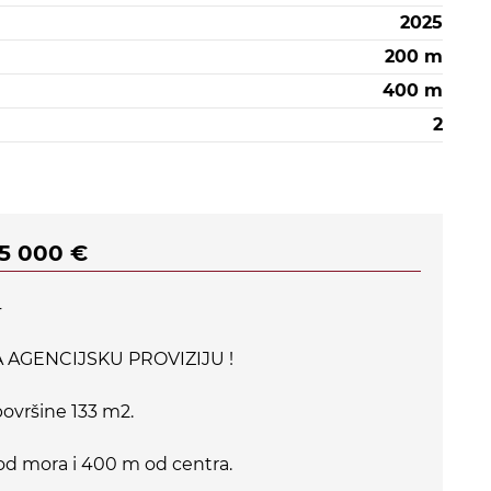
2025
200 m
400 m
2
35 000 €
4
AGENCIJSKU PROVIZIJU !
površine 133 m2.
 od mora i 400 m od centra.