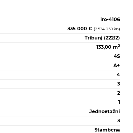
iro-4106
335 000 €
(2 524 058 kn)
Tribunj (22212)
2
133,00 m
4S
A+
4
3
2
1
Jednoetažni
3
Stambena