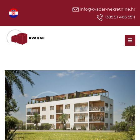
info@kvadar-nekretnine.hr
+385 91 466 5511
Men