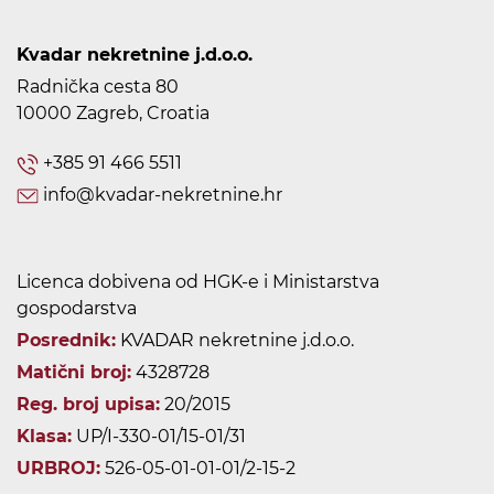
Kvadar nekretnine j.d.o.o.
Radnička cesta 80
10000 Zagreb, Croatia
+385 91 466 5511
info@kvadar-nekretnine.hr
Licenca dobivena od HGK-e i Ministarstva
gospodarstva
Posrednik:
KVADAR nekretnine j.d.o.o.
Matični broj:
4328728
Reg. broj upisa:
20/2015
Klasa:
UP/I-330-01/15-01/31
URBROJ:
526-05-01-01-01/2-15-2