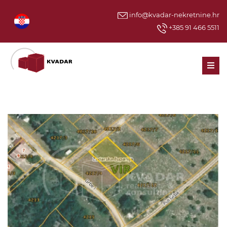
info@kvadar-nekretnine.hr
+385 91 466 5511
Men