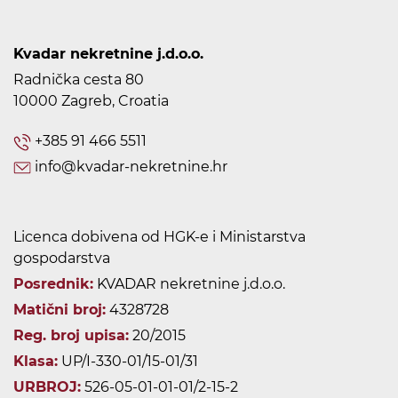
Kvadar nekretnine j.d.o.o.
Radnička cesta 80
10000 Zagreb, Croatia
+385 91 466 5511
info@kvadar-nekretnine.hr
Licenca dobivena od HGK-e i Ministarstva
gospodarstva
Posrednik:
KVADAR nekretnine j.d.o.o.
Matični broj:
4328728
Reg. broj upisa:
20/2015
Klasa:
UP/I-330-01/15-01/31
URBROJ:
526-05-01-01-01/2-15-2