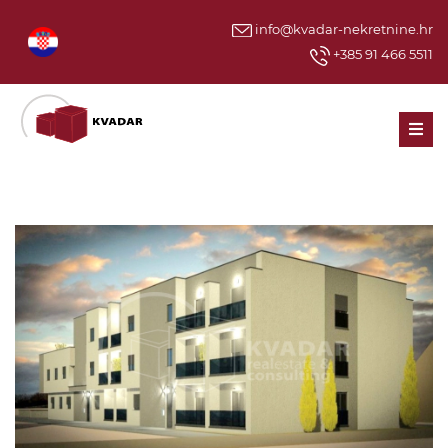
info@kvadar-nekretnine.hr
+385 91 466 5511
Men