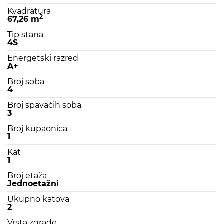
Kvadratura
2
67,26 m
Tip stana
4S
Energetski razred
A+
Broj soba
4
Broj spavaćih soba
3
Broj kupaonica
1
Kat
1
Broj etaža
Jednoetažni
Ukupno katova
2
Vrsta zgrade