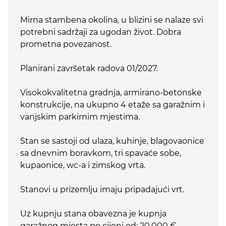
Mirna stambena okolina, u blizini se nalaze svi
potrebni sadržaji za ugodan život. Dobra
prometna povezanost.
Planirani završetak radova 01/2027.
Visokokvalitetna gradnja, armirano-betonske
konstrukcije, na ukupno 4 etaže sa garažnim i
vanjskim parkirnim mjestima.
Stan se sastoji od ulaza, kuhinje, blagovaonice
sa dnevnim boravkom, tri spavaće sobe,
kupaonice, wc-a i zimskog vrta.
Stanovi u prizemlju imaju pripadajući vrt.
Uz kupnju stana obavezna je kupnja
garažnog mjesta po cijeni od: 20.000 €