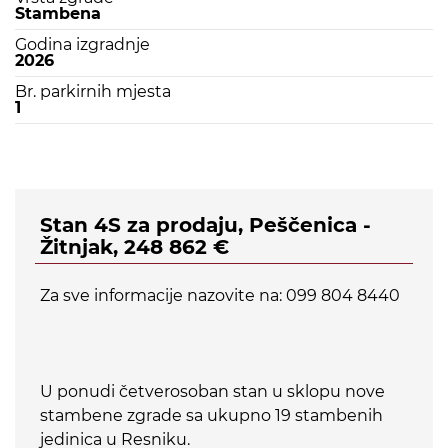
Stambena
Godina izgradnje
2026
Br. parkirnih mjesta
1
Stan 4S za prodaju, Peščenica -
Žitnjak, 248 862 €
Za sve informacije nazovite na: 099 804 8440
U ponudi četverosoban stan u sklopu nove
stambene zgrade sa ukupno 19 stambenih
jedinica u Resniku.