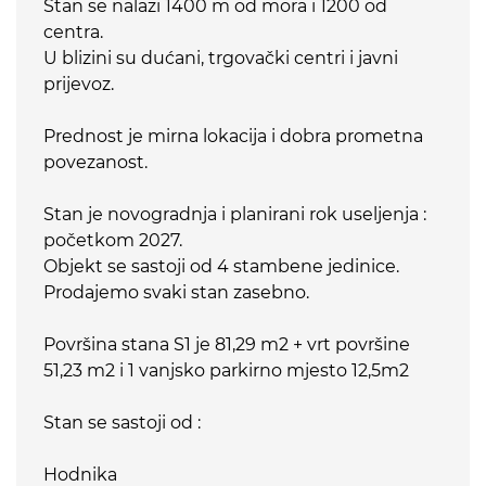
Stan se nalazi 1400 m od mora i 1200 od
centra.
U blizini su dućani, trgovački centri i javni
prijevoz.
Prednost je mirna lokacija i dobra prometna
povezanost.
Stan je novogradnja i planirani rok useljenja :
početkom 2027.
Objekt se sastoji od 4 stambene jedinice.
Prodajemo svaki stan zasebno.
Površina stana S1 je 81,29 m2 + vrt površine
51,23 m2 i 1 vanjsko parkirno mjesto 12,5m2
Stan se sastoji od :
Hodnika