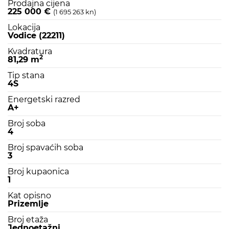
Prodajna cijena
225 000 €
(1 695 263 kn)
Lokacija
Vodice (22211)
Kvadratura
2
81,29 m
Tip stana
4S
Energetski razred
A+
Broj soba
4
Broj spavaćih soba
3
Broj kupaonica
1
Kat opisno
Prizemlje
Broj etaža
Jednoetažni