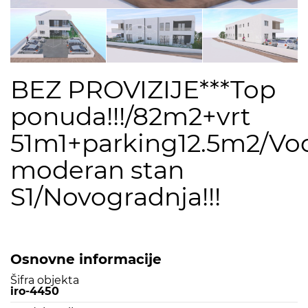
BEZ PROVIZIJE***Top
ponuda!!!/82m2+vrt
51m1+parking12.5m2/Vo
moderan stan
S1/Novogradnja!!!
Osnovne informacije
Šifra objekta
iro-4450