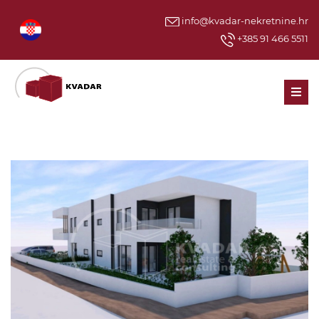
info@kvadar-nekretnine.hr
+385 91 466 5511
Men