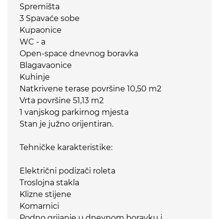
Spremišta
3 Spavaće sobe
Kupaonice
WC - a
Open-space dnevnog boravka
Blagavaonice
Kuhinje
Natkrivene terase površine 10,50 m2
Vrta površine 51,13 m2
1 vanjskog parkirnog mjesta
Stan je južno orijentiran.
Tehničke karakteristike:
Električni podizači roleta
Troslojna stakla
Klizne stijene
Komarnici
Podno grijanje u dnevnom boravku i