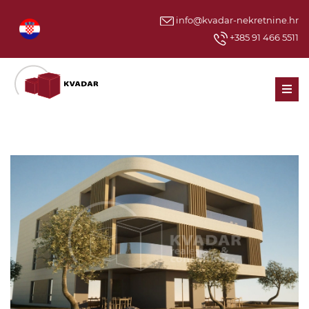
info@kvadar-nekretnine.hr
+385 91 466 5511
Men