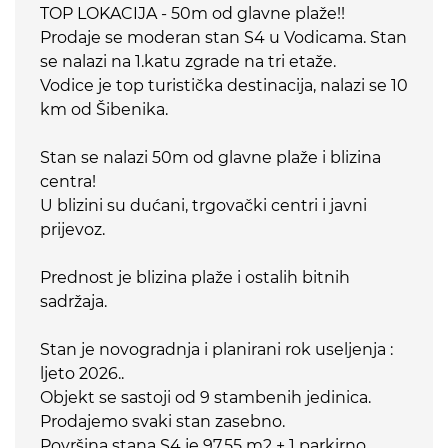
TOP LOKACIJA - 50m od glavne plaže!!
Prodaje se moderan stan S4 u Vodicama. Stan
se nalazi na 1.katu zgrade na tri etaže.
Vodice je top turistička destinacija, nalazi se 10
km od Šibenika.
Stan se nalazi 50m od glavne plaže i blizina
centra!
U blizini su dućani, trgovački centri i javni
prijevoz.
Prednost je blizina plaže i ostalih bitnih
sadržaja.
Stan je novogradnja i planirani rok useljenja :
ljeto 2026..
Objekt se sastoji od 9 stambenih jedinica.
Prodajemo svaki stan zasebno.
Površina stana S4 je 97,55 m2 + 1 parkirno