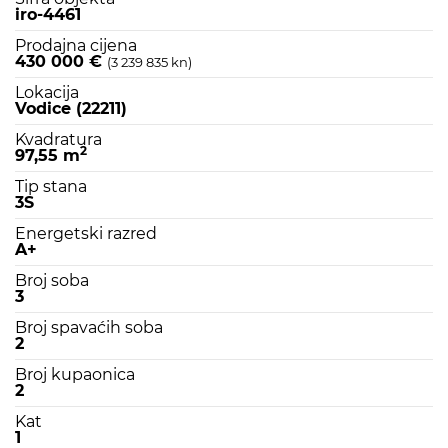
iro-4461
Prodajna cijena
430 000 €
(3 239 835 kn)
Lokacija
Vodice (22211)
Kvadratura
2
97,55 m
Tip stana
3S
Energetski razred
A+
Broj soba
3
Broj spavaćih soba
2
Broj kupaonica
2
Kat
1