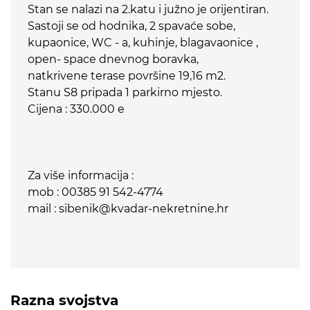
Stan se nalazi na 2.katu i južno je orijentiran.
Sastoji se od hodnika, 2 spavaće sobe,
kupaonice, WC - a, kuhinje, blagavaonice ,
open- space dnevnog boravka,
natkrivene terase površine 19,16 m2.
Stanu S8 pripada 1 parkirno mjesto.
Cijena : 330.000 e
Za više informacija :
mob : 00385 91 542-4774
mail : sibenik@kvadar-nekretnine.hr
Razna svojstva