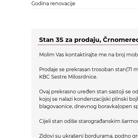
Godina renovacije
Stan 3S za prodaju, Črnomere
Molim Vas kontaktirajte me na broj mobi
Prodaje se prekrasan trosoban stan(71 m2
KBC Sestre Milosrdnice.
Ovaj prekrasno uređen stan sastoji se od
kojoj se nalazi kondenzacijski plinski bojle
blagovaonice, dnevnog boravka(open spa
Cijeli stan odiše starograđanskim šarm
Zidovi su ukrašeni bordurama, podno grij