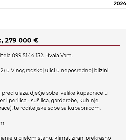
2024
c, 279 000 €
tela 099 5144 132. Hvala Vam.
) u Vinogradskoj ulici u neposrednoj blizini
 pred ulaza, dječje sobe, velike kupaonice u
r i perilica - sušilica, garderobe, kuhinje,
ce), te roditeljske sobe sa kupaonicom.
om.
anje u cijelom stanu, klimatiziran, prekrasno