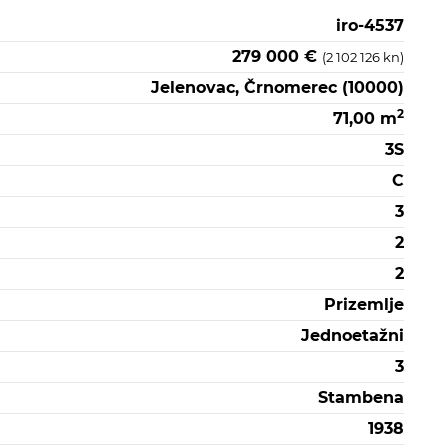
iro-4537
279 000 €
(2 102 126 kn)
Jelenovac, Črnomerec (10000)
2
71,00 m
3S
C
3
2
2
Prizemlje
Jednoetažni
3
Stambena
1938