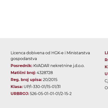
Licenca dobivena od HGK-e i Ministarstva
L
gospodarstva
R
Posrednik:
KVADAR nekretnine j.d.o.o.
K
Matični broj:
4328728
U
Reg. broj upisa:
20/2015
C
Klasa:
UP/I-330-01/15-01/31
O
URBROJ:
526-05-01-01-01/2-15-2