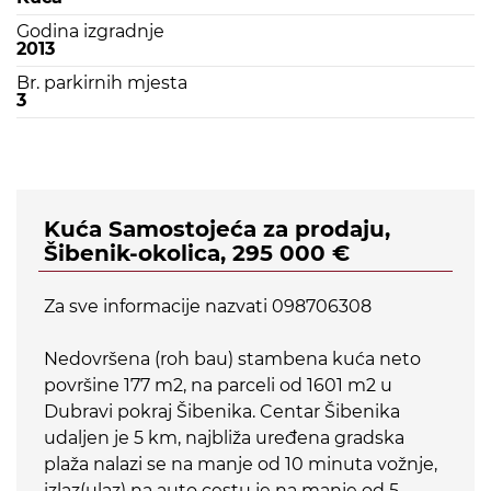
Godina izgradnje
2013
Br. parkirnih mjesta
3
Kuća Samostojeća za prodaju,
Šibenik-okolica, 295 000 €
Za sve informacije nazvati 098706308
Nedovršena (roh bau) stambena kuća neto
površine 177 m2, na parceli od 1601 m2 u
Dubravi pokraj Šibenika. Centar Šibenika
udaljen je 5 km, najbliža uređena gradska
plaža nalazi se na manje od 10 minuta vožnje,
izlaz(ulaz) na auto cestu je na manje od 5