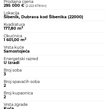
Prodajna cijena
295 000 €
(2 222 678 kn)
Lokacija
Šibenik, Dubrava kod Šibenika (22000)
Kvadratura
2
177,80 m
Okućnica
2
1 601,00 m
Vrsta kuće
Samostojeća
Energetski razred
U izradi
Broj soba
3
Broj spavaćih soba
2
Broj kupaonica
2
Vrsta zgrade
Kuća