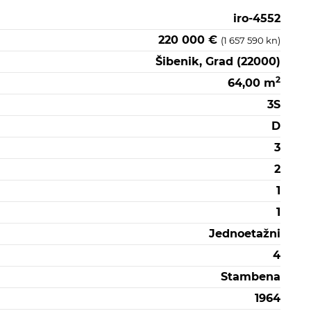
iro-4552
220 000 €
(1 657 590 kn)
Šibenik, Grad (22000)
2
64,00 m
3S
D
3
2
1
1
Jednoetažni
4
Stambena
1964