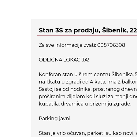
Stan 3S za prodaju, Šibenik, 2
Za sve informacije zvati: 098706308
ODLIČNA LOKACIJA!
Konforan stan u širem centru Šibenika, 5
na 1.katu u zgradi od 4 kata, ima 2 balkon
Sastoji se od hodnika, prostranog dnevn
proširenim dijelom koji služi za manji d
kupatila, drvarnica u prizemlju zgrade.
Parking javni.
Stan je vrlo očuvan, parketi su kao novi, zi