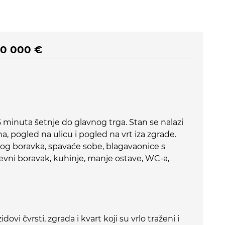
20 000 €
 minuta šetnje do glavnog trga. Stan se nalazi
a, pogled na ulicu i pogled na vrt iza zgrade.
og boravka, spavaće sobe, blagavaonice s
nevni boravak, kuhinje, manje ostave, WC-a,
dovi čvrsti, zgrada i kvart koji su vrlo traženi i