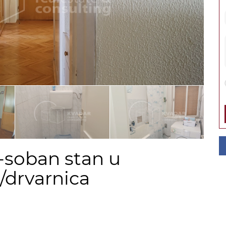
-soban stan u
/drvarnica