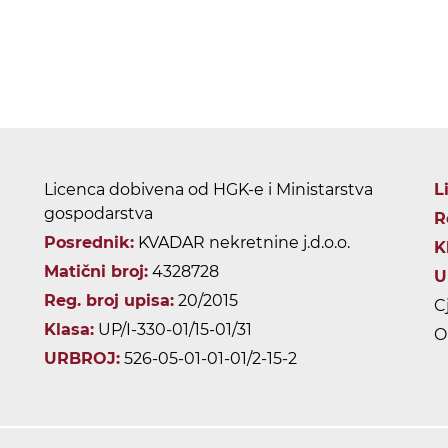
Licenca dobivena od HGK-e i Ministarstva
L
gospodarstva
R
Posrednik:
KVADAR nekretnine j.d.o.o.
K
Matični broj:
4328728
U
Reg. broj upisa:
20/2015
C
Klasa:
UP/I-330-01/15-01/31
O
URBROJ:
526-05-01-01-01/2-15-2