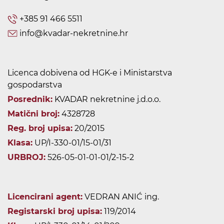
+385 91 466 5511
info@kvadar-nekretnine.hr
Licenca dobivena od HGK-e i Ministarstva
gospodarstva
Posrednik:
KVADAR nekretnine j.d.o.o.
Matični broj:
4328728
Reg. broj upisa:
20/2015
Klasa:
UP/I-330-01/15-01/31
URBROJ:
526-05-01-01-01/2-15-2
Licencirani agent:
VEDRAN ANIĆ ing.
Registarski broj upisa:
119/2014