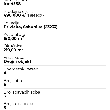
iro-4558
Prodajna cijena
490 000 €
(3 691 905 kn)
Lokacija
Privlaka, Sabunike (23233)
Kvadratura
2
150,00 m
Okućnica
2
219,00 m
Vrsta kuće
Dvojni objekt
Energetski razred
A
Broj soba
5
Broj spavaćih soba
3
Broj kupaonica
3