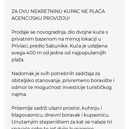
ZA OVU NEKRETNINU KUPAC NE PLAĆA
AGENCIJSKU PROVIZIJU!
Prodaje se novogradnja, dio dvojne kuće s
privatnim bazenom na mirnoj lokaciji u
Privlaci, predio Sabunike. Kuća je udaljena
svega 400 m od jedne od najpopularnijih
plaža.
Nadomak je svih potrebnih sadržaja za
obiteljsko stanovanje, privremeno boravište i
odmor te mogućnost investicije turističkog
najma.
Prizemlje sadrži ulazni prostor, kuhinju i
blagovaonicu, dnevni boravak i kupaonicu.
Unutarnjim stepeništem za kat se nalaze tri
spavaće sobe te još dvije kupaonice.