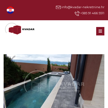
info@kvadar-nekretnine.hr
+385 91 466 5511
Men