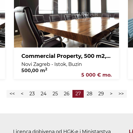
Commercial Property, 500 m2, For Rent, Novi Zagreb - Istok - Buzin
Novi Zagreb - Istok, Buzin
2
500,00 m
5 000 € mo.
<<
<
23
24
25
26
27
28
29
>
>>
Licenca dobivena od HGK-e i Ministarstva
L