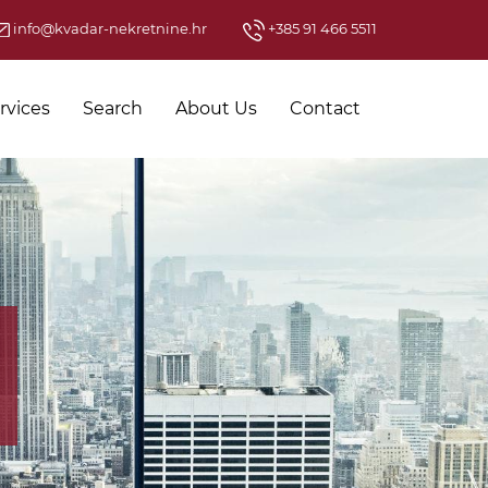
info@kvadar-nekretnine.hr
+385 91 466 5511
rvices
Search
About Us
Contact