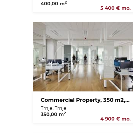
2
400,00 m
5 400 € mo.
Commercial Property, 350 m2, For Rent, Trnje - Trnje
Trnje, Trnje
2
350,00 m
4 900 € mo.