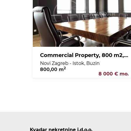
Commercial Property, 800 m2, For Rent, Novi Zagreb - Istok - Buzin
Novi Zagreb - Istok, Buzin
2
800,00 m
8 000 € mo.
Kvadar nekretnine j.d.o.o.