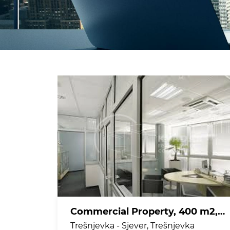
Commercial Property, 400 m2, For Rent, Trešnjevka - Sjever - Trešnjevka
Trešnjevka - Sjever, Trešnjevka