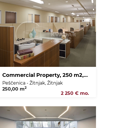
Commercial Property, 250 m2, For Rent, Peščenica - Žitnjak - Žitnjak
Peščenica - Žitnjak, Žitnjak
2
250,00 m
2 250 € mo.