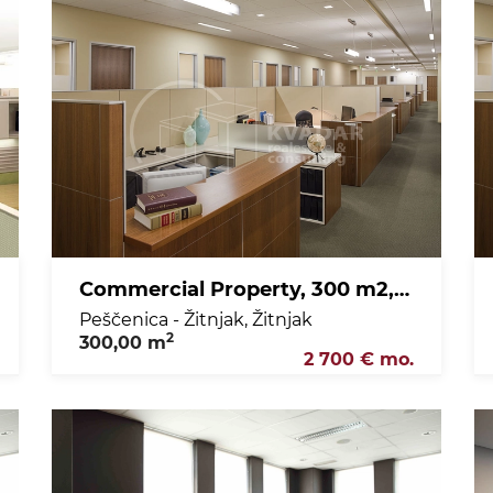
Commercial Property, 300 m2, For Rent, Peščenica - Žitnjak - Žitnjak
Peščenica - Žitnjak, Žitnjak
2
300,00 m
2 700 € mo.