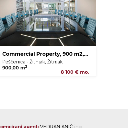
Commercial Property, 900 m2, For Rent, Peščenica - Žitnjak - Žitnjak
Peščenica - Žitnjak, Žitnjak
2
900,00 m
8 100 € mo.
icencirani agent:
VEDRAN ANIĆ ing.