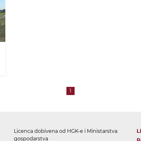
1
Licenca dobivena od HGK-e i Ministarstva
L
gospodarstva
R