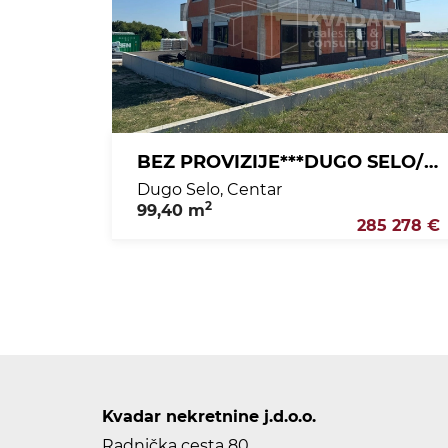
BEZ PROVIZIJE***DUGO SELO/TRIPLEX-MODERNA KUĆA U NIZU 99,40 m2 / 2800 eura/m2
Dugo Selo, Centar
2
99,40 m
285 278 €
Kvadar nekretnine j.d.o.o.
Radnička cesta 80