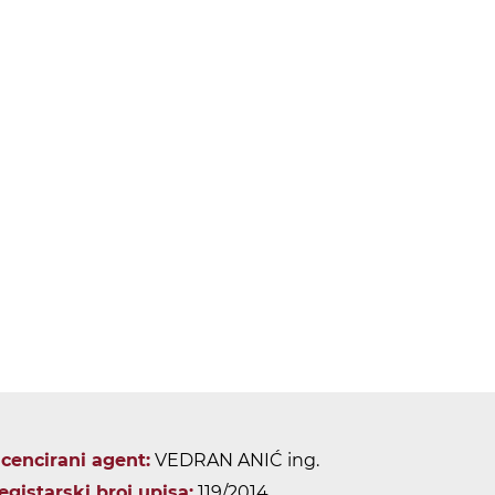
icencirani agent:
VEDRAN ANIĆ ing.
egistarski broj upisa:
119/2014