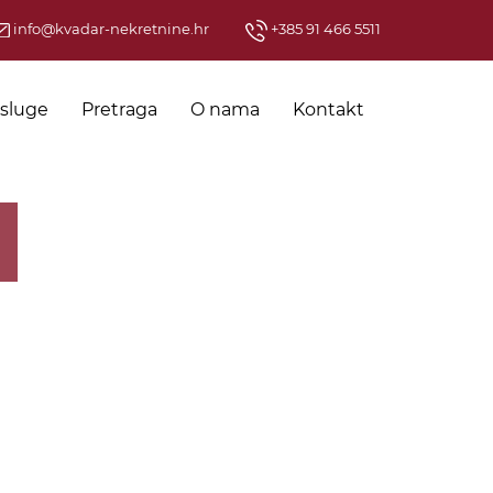
info@kvadar-nekretnine.hr
+385 91 466 5511
sluge
Pretraga
O nama
Kontakt