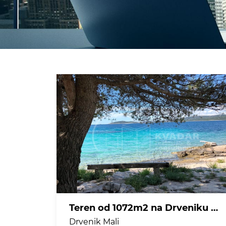
Teren od 1072m2 na Drveniku malom, predio Kantunine + poljoprivredni teren od 1313m2 na području Rata , nadomak Trogiru
Drvenik Mali