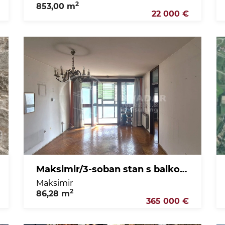
2
853,00 m
22 000 €
Maksimir/3-soban stan s balkonom i zatvorenom lođom, parking u dvorištu!
Maksimir
2
86,28 m
365 000 €