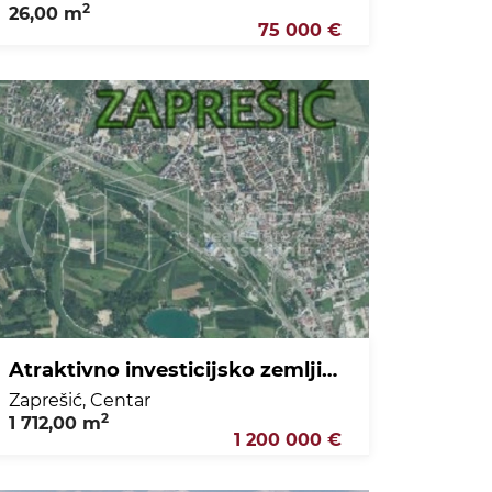
2
26,00 m
75 000 €
Atraktivno investicijsko zemljište u Zaprešiću
Zaprešić, Centar
2
1 712,00 m
1 200 000 €