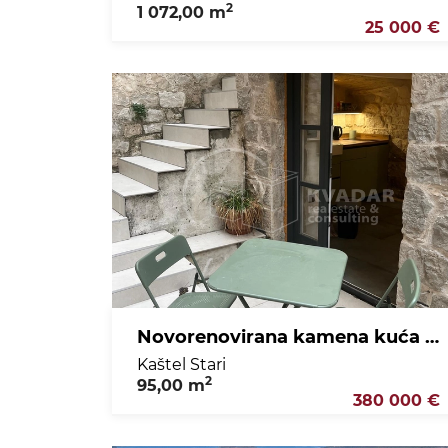
2
1 072,00 m
25 000 €
Novorenovirana kamena kuća u centru Kaštel Starog
Kaštel Stari
2
95,00 m
380 000 €