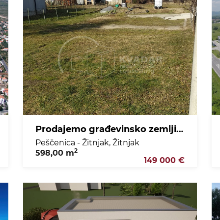
Prodajemo građevinsko zemljište na Žitnjaku, 598 m2!!!
Peščenica - Žitnjak, Žitnjak
2
598,00 m
149 000 €