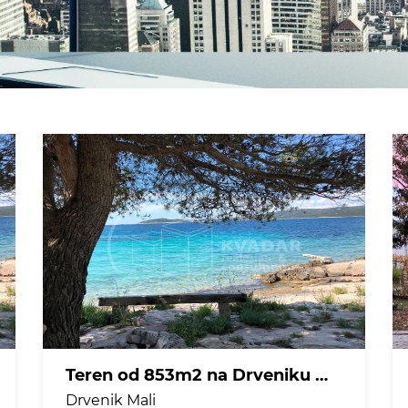
Teren od 853m2 na Drveniku malom, u mjestu Petomavar + poljoprivredni teren od 940m2 na području Rata , nadomak Trogiru
Drvenik Mali