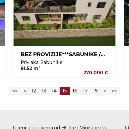
BEZ PROVIZIJE***SABUNIKE /PREKRASAN PENTHOUSE 91,52 M2 / NOVOGRADNJA
Privlaka, Sabunike
2
91,52 m
270 000 €
<<
<
12
13
14
15
16
17
18
>
>>
Licenca dobivena od HGK-e i Ministarstva
L