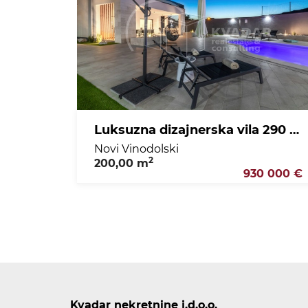
Luksuzna dizajnerska vila 290 m2 s bazenom / Novi Vinodolski / useljiva
Novi Vinodolski
2
200,00 m
930 000 €
Kvadar nekretnine j.d.o.o.