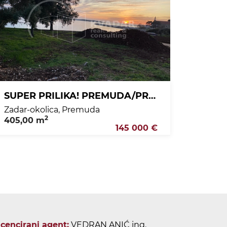
SUPER PRILIKA! PREMUDA/PRVI RED DO MORA/GRAĐEVINSKO ZEMLJIŠTE OD 405 m2!!
Zadar-okolica, Premuda
2
405,00 m
145 000 €
icencirani agent:
VEDRAN ANIĆ ing.