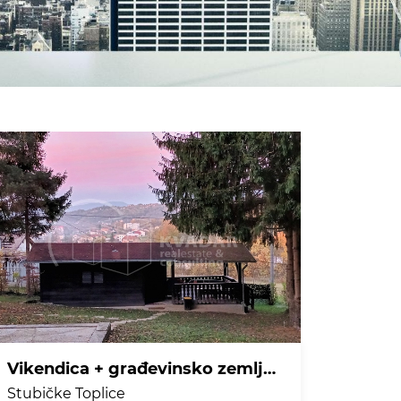
Vikendica + građevinsko zemljište s panoramskim pogledom na Stubičke Toplice!
Stubičke Toplice