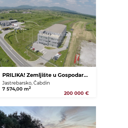
PRILIKA! Zemljište u Gospodarskoj zoni Jalševac - Jastrebarsko, 7574 m2, 200.000 €
Jastrebarsko, Čabdin
2
7 574,00 m
200 000 €