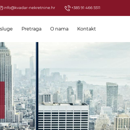
info@kvadar-nekretnine.hr
+385 91 466 5511
sluge
Pretraga
O nama
Kontakt