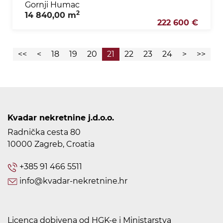
Gornji Humac
2
14 840,00 m
222 600 €
<<
<
18
19
20
21
22
23
24
>
>>
Kvadar nekretnine j.d.o.o.
Radnička cesta 80
10000 Zagreb, Croatia
+385 91 466 5511
info@kvadar-nekretnine.hr
Licenca dobivena od HGK-e i Ministarstva