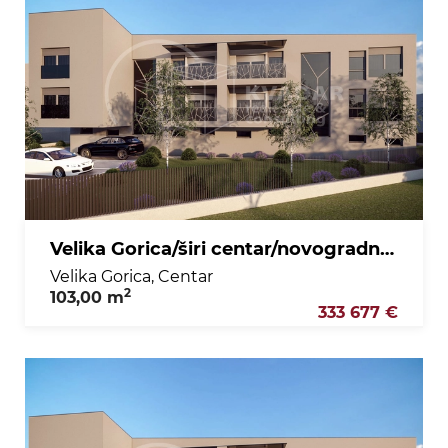
Velika Gorica/širi centar/novogradnja stan+spremište+garaža+vpm 103 m2!
Velika Gorica, Centar
2
103,00 m
333 677 €