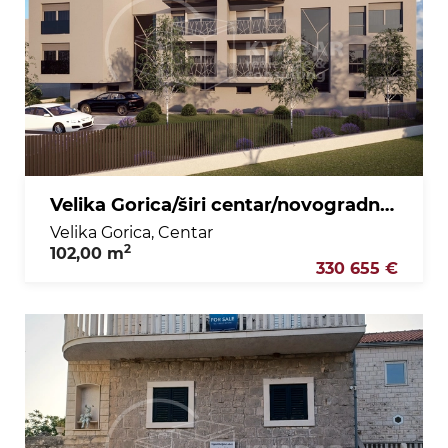
Velika Gorica/širi centar/novogradnja stan+spremište+garaža+vpm 102m2!
Velika Gorica, Centar
2
102,00 m
330 655 €