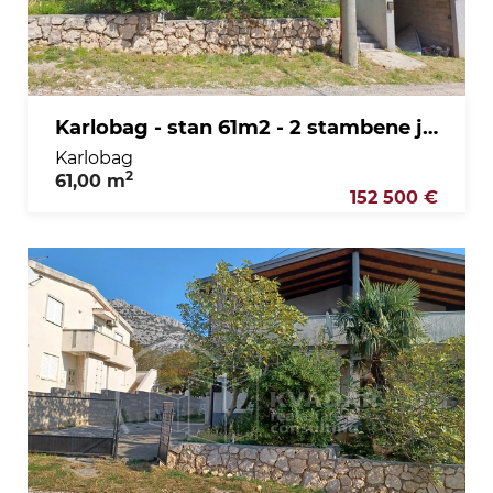
Karlobag - stan 61m2 - 2 stambene jedinice sa balkonom - pogled more
Karlobag
2
61,00 m
152 500 €