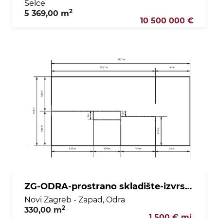
Selce
2
5 369,00 m
10 500 000 €
ZG-ODRA-prostrano skladište-izvrsna lokacija-6€/m2!!
Novi Zagreb - Zapad, Odra
2
330,00 m
1 500 € mj.