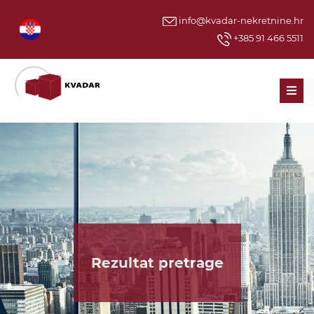
info@kvadar-nekretnine.hr
+385 91 466 5511
Men
Rezultat pretrage