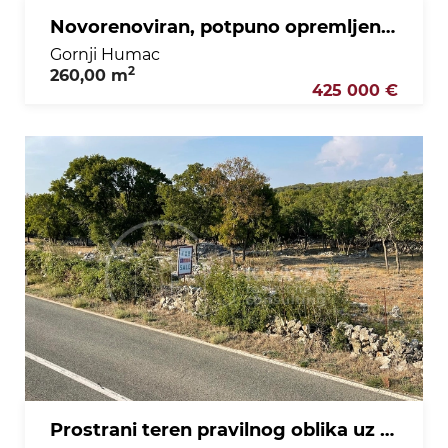
Novorenoviran, potpuno opremljen stan u kamenoj kući u centru Gornjeg Humca - otok Brač
Gornji Humac
2
260,00 m
425 000 €
Prostrani teren pravilnog oblika uz cestu za Bol - otok Brač -Gornji Humac