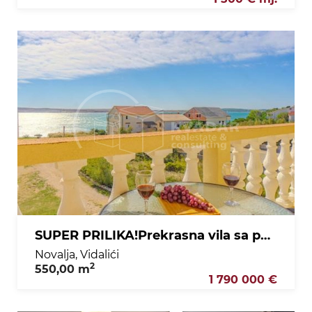
SUPER PRILIKA!Prekrasna vila sa panoramskim pogledom na more/nasuprot plaže Zrće/Novalja.
Novalja, Vidalići
2
550,00 m
1 790 000 €