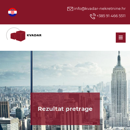
info@kvadar-nekretnine.hr
+385 91 466 5511
Men
Rezultat pretrage