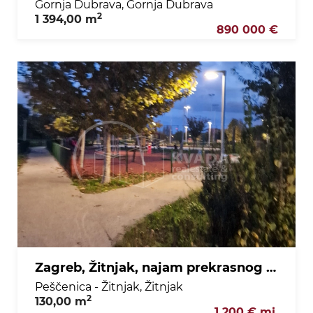
Gornja Dubrava, Gornja Dubrava
2
1 394,00 m
890 000 €
Zagreb, Žitnjak, najam prekrasnog dvoetažnog stana cca 130 m2 sa terasom i vpm
Peščenica - Žitnjak, Žitnjak
2
130,00 m
1 200 € mj.