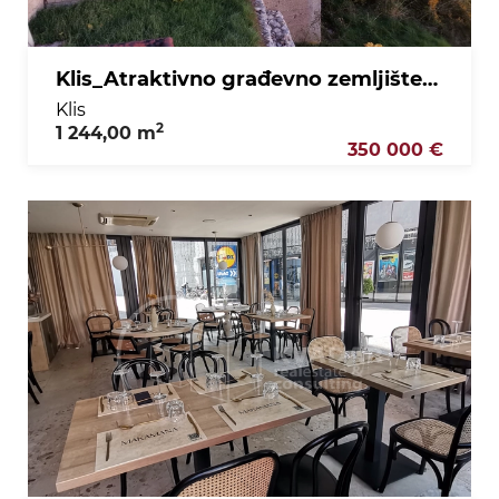
Klis_Atraktivno građevno zemljište_Panoramski pogled
Klis
2
1 244,00 m
350 000 €