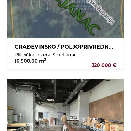
GRAĐEVINSKO / POLJOPRIVREDNO ZEMLJIŠTE - SMOLJANAC / VRHUNSKA LOKACIJA/ ODLIČNA INVESTICIJA!
Plitvička Jezera, Smoljanac
2
16 500,00 m
320 000 €