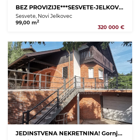
BEZ PROVIZIJE***SESVETE-JELKOVEC / PREKRASAN 4-SOBNI LUKSUZAN STAN !!
Sesvete, Novi Jelkovec
2
99,00 m
320 000 €
JEDINSTVENA NEKRETNINA! Gornja Dubrava, prekrasna kuća s garažom, bazenom i teniskim terenom(1394 m2)