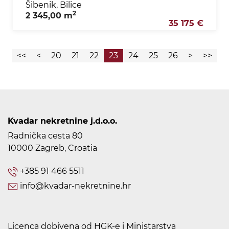
Šibenik, Bilice
2
2 345,00 m
35 175 €
<<
<
20
21
22
23
24
25
26
>
>>
Kvadar nekretnine j.d.o.o.
Radnička cesta 80
10000 Zagreb, Croatia
+385 91 466 5511
info@kvadar-nekretnine.hr
Licenca dobivena od HGK-e i Ministarstva