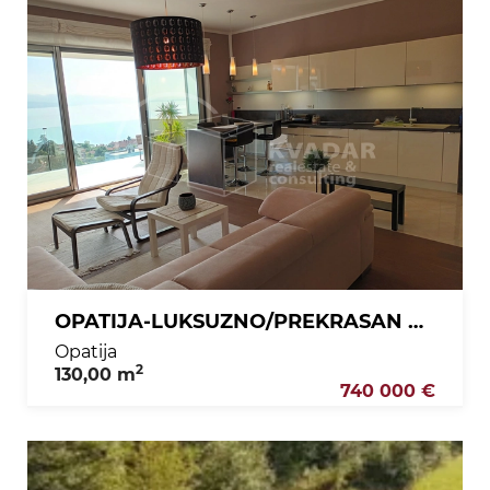
OPATIJA-LUKSUZNO/PREKRASAN 4-SOBAN STAN(130 m2)/2GPM/ PANORAMSKI POGLED!
Opatija
2
130,00 m
740 000 €