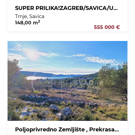
SUPER PRILIKA!ZAGREB/SAVICA/UHODANI RESTORAN NA ATRAKRIVNOJ LOKACIJI
Trnje, Savica
2
148,00 m
555 000 €
Poljoprivredno Zemljište , Prekrasan Panoramski Pogled, 300m od mora, Bilice kod Šibenika