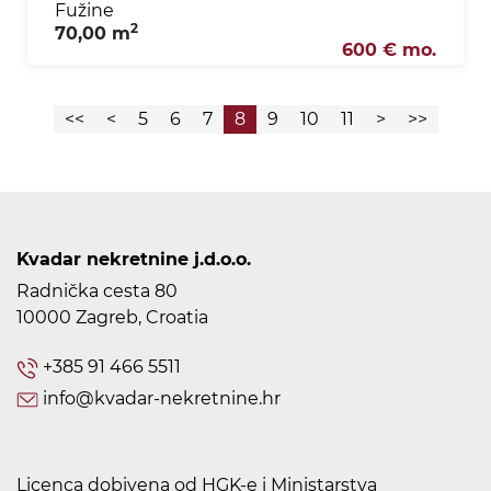
Fužine
2
70,00 m
600 € mo.
<<
<
5
6
7
8
9
10
11
>
>>
Kvadar nekretnine j.d.o.o.
Radnička cesta 80
10000 Zagreb, Croatia
+385 91 466 5511
info@kvadar-nekretnine.hr
Licenca dobivena od HGK-e i Ministarstva