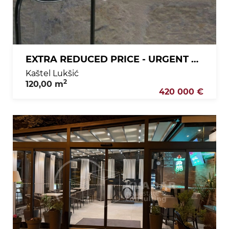
EXTRA REDUCED PRICE - URGENT SALE - Stone house with terrace - completely renovated - 50m from the sea
Kaštel Lukšić
2
120,00 m
420 000 €